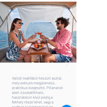
Teakfa kokpit asztal
Valódi teakfából készült asztal,
mely exkluzív megjelenésű,
praktikus kiegészítő. Pillanatok
alatt összeállítható,
használaton kívül pedig a
fekhely része lehet, vagy a
padban kialakított helyén