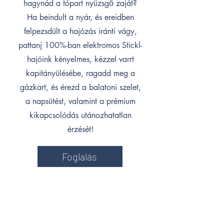
hagynád a tópart nyüzsgő zaját?
Ha beindult a nyár, és ereidben
felpezsdült a hajózás iránti vágy,
pattanj 100%-ban elektromos Stickl-
hajóink kényelmes, kézzel varrt
kapitányülésébe, ragadd meg a
gázkart, és érezd a balatoni szelet,
a napsütést, valamint a prémium
kikapcsolódás utánozhatatlan
érzését!
Foglalás
Utószezon