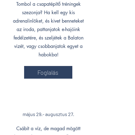
Tombol a csapatépítő tréningek
szezonja? Ha kell egy kis
adrenalinlöket, és kivet benneteket
az iroda, pattanjatok e-hajóink
fedélzetére, és szeljétek a Balaton
vizét, vagy csobbanjatok egyet a
habokba!
Foglalás
Főszezon
május 29.- a
ugusztus 27.
Csábít a víz, de magad mögött