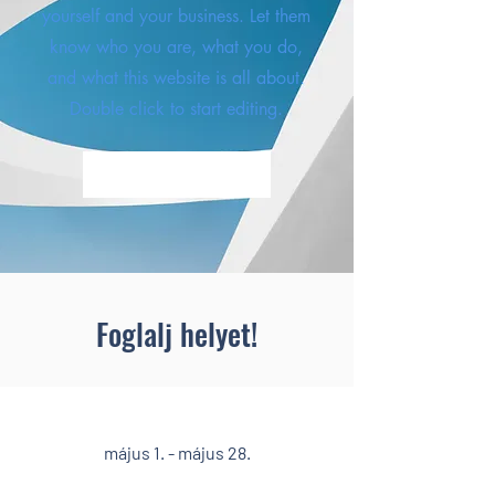
yourself and your business. Let them
know who you are, what you do,
and what this website is all about.
Double click to start editing.
Learn More
Foglalj helyet!
Előszezon
május
1.
- május 28.