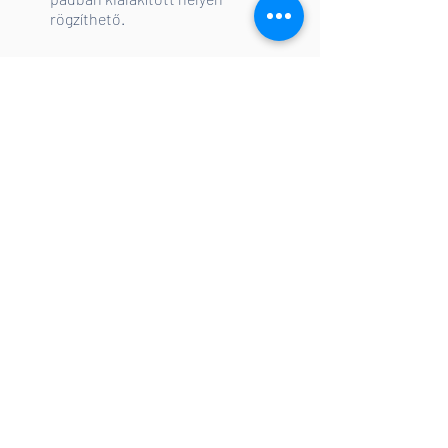
rögzíthető.
Műszaki adatok
Teljes hossz: 6,70 m
Vízvonal hossza: 6,17 m
Teljes szélesség: 2,10 m
Vízvonal szélessége: 1,87 m
Oldalmagasság: 1,25 m