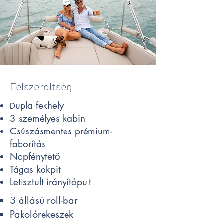
Felszereltség
upla fekhely
D
3 személyes kabin
Csúszásmentes prémium-
faborítás
Napfénytető
Tágas kokpit
Letisztult irányítópult
3 állású roll-bar
Pakolórekeszek