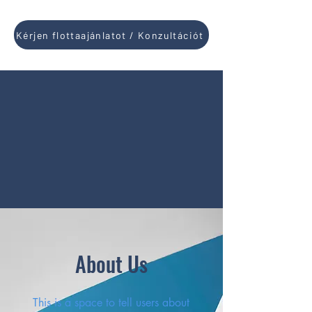
Kérjen flottaajánlatot / Konzultációt
About Us
This is a space to tell users about